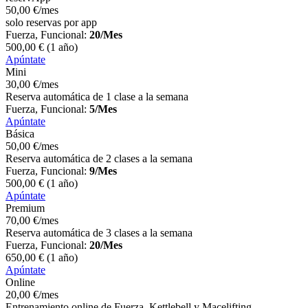
50
,00
€
/mes
solo reservas por app
Fuerza, Funcional:
20/Mes
500
,00
€
(1 año)
Apúntate
Mini
30
,00
€
/mes
Reserva automática de 1 clase a la semana
Fuerza, Funcional:
5/Mes
Apúntate
Básica
50
,00
€
/mes
Reserva automática de 2 clases a la semana
Fuerza, Funcional:
9/Mes
500
,00
€
(1 año)
Apúntate
Premium
70
,00
€
/mes
Reserva automática de 3 clases a la semana
Fuerza, Funcional:
20/Mes
650
,00
€
(1 año)
Apúntate
Online
20
,00
€
/mes
Entrenamiento online de Fuerza, Kettlebell y Macelifting.