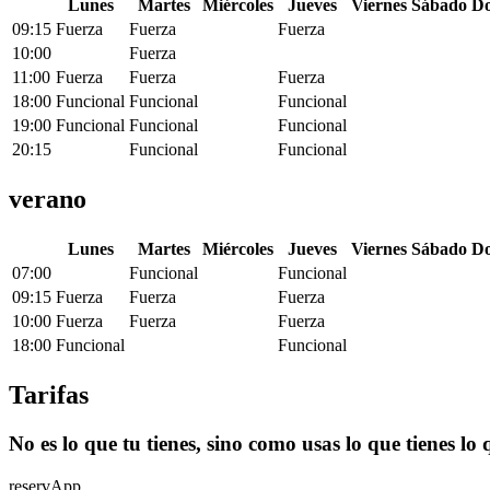
L
unes
M
artes
M
iércoles
J
ueves
V
iernes
S
ábado
D
09:15
Fuerza
Fuerza
Fuerza
10:00
Fuerza
11:00
Fuerza
Fuerza
Fuerza
18:00
Funcional
Funcional
Funcional
19:00
Funcional
Funcional
Funcional
20:15
Funcional
Funcional
verano
L
unes
M
artes
M
iércoles
J
ueves
V
iernes
S
ábado
D
07:00
Funcional
Funcional
09:15
Fuerza
Fuerza
Fuerza
10:00
Fuerza
Fuerza
Fuerza
18:00
Funcional
Funcional
Tarifas
No es lo que tu tienes, sino como usas lo que tienes lo
reservApp