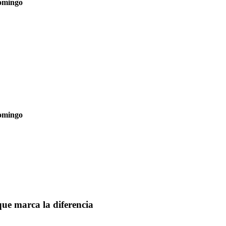
omingo
omingo
 que marca la diferencia