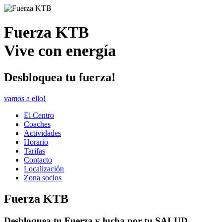
Fuerza KTB
Vive con energía
Desbloquea tu fuerza!
vamos a ello!
El Centro
Coaches
Actividades
Horario
Tarifas
Contacto
Localización
Zona socios
Fuerza KTB
Desbloquea tu Fuerza y lucha por tu SALUD